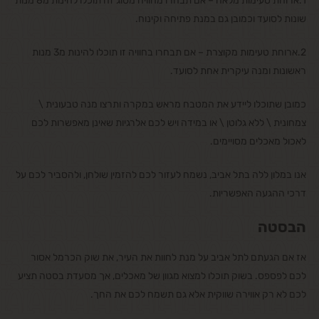
1.ארוחת טעימות מלאה – אם תבחרו מחוויה מסוג זה תוכלו להינות מ8 מנות
שונות לסועד וכמובן גם במנת פתיחה וקינוח.
2.ארוחת טעימות מקוצרת – אם תבחרו בחוויה זו תוכלו להינות מ3 מנות
ראשונות ומנה עיקרית אחת לסועד.
כמובן שתוכלו ליידע את המטבח מראש במקרה ותרצו מנה טבעונית \
צמחונית \ ללא גלוטן \ או במידה ויש לכם אלרגיות שאינן מאפשרות לכם
לאכול מאכלים מסויימים.
אנו במלון ללה בתל אביב, נשמח לעזור לכם להזמין שולחן, ולהסביר לכם על
דרכי ההגעה האפשריות.
הבסטה
אז אם הגעתם לתל אביב על מנת לחוות את העיר, את שוק הכרמל אסור
לכם לפספס. בשוק תוכלו למצוא מגוון של מאכלים, אך מסעדת בסטה תציע
לכם לא רק אווירה שווקית אלא גם תשמח לכם את החך.