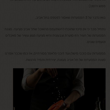
ממש הזמן (:
בואו נדבר על 3 המסעדות שאסור לפספס בתל אביב.
נתחיל מכך כי אין סיכוי שתוכלו להשתעמם מהאוכל שתל אביב מציעה. סצנת
המסעדות של העיר הזו סוערת וצבעונית והיא מציעה מגוון עשיר של מאכלים
וטעמים שונים.
ממסעדות עם כוכבי מישלן ועד דוכני פלאפל מסורתיים, אז כמו שכבר אמרנו
סצנת המסעדות של תל אביב מגוונת, יצירתית ותמיד מרגשת.