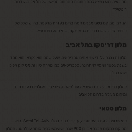
נוח בעיר, הוא נמצא כמה רחובות מהרחוב הראשי של תל אביב, שדרות
רוטשילד.
הנורמן ממוקם בשני מבנים המחוברים בעזרת מרפסת בה יש שלל של
פירות הדר. יש גם בריכת גג מפנקת, שתי מסעדות וספא.
מלון דריסקו בתל אביב
מלון זה נבנה על ידי שני אחים אמריקאים, שעל שמם הוא נקרא. הוא נוסד
בשנת 1866 ושופץ לאחרונה. סלבריטאים כמו מארק טווין ותומס קוק אפילו
שהו במלון.
למלון דריסקו עיצוב בהשראה עות'מאנית, ציורי קיר מגולפים בעבודת יד
ומיקום מעולה בדרום תל אביב.
מלון סטאי
למי שרוצה לגעת בהיסטוריה, עדיף לבחור במלון Setai Tel-Aviv. הוא
ממוקם במקום מבצר אבן בן 900 שנה, ששימש כבית סוהר עות'מאני. המלון