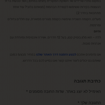
במקום נותרו שרידים של השוקת המקורית (תציצו במחסן ) ושל טבעות ברזל
הנעוצות בקירות ששימשו לקשירת הבהמות (מצאתם בלובי? עוד אחת
מתחבאת בחדר 2)
מעלינו, הקומה השנייה שימשה כקומת מגורים מפוארת, עם חללים גדולים
ומרפסת.
והיום
ללה – הוא מלון בוטיק קטן, בעל 12 חדרים. אווירה אינטימית ומיוחדת עם
אנרגיות טובות.
אנו מזמינים אתכם
לבצע הזמנה דרך האתר שלנו
במחיר מבצע! כמובן
שאתם גם יכולים ליצור איתנו קשר ואנו נסייע לכם בכל הדרוש.
כתיבת תגובה
האימייל לא יוצג באתר.
שדות החובה מסומנים
*
התגובה שלך
*