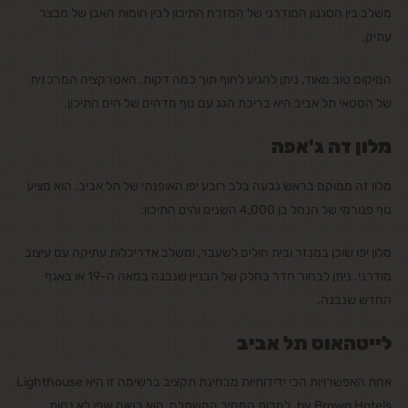
משלב בין הסגנון המודרני של המזרח התיכון לבין חומות האבן של מבצר
עתיק.
המיקום טוב מאוד, ניתן להגיע לחוף תוך כמה דקות. האטרקציה המרכזית
של הסטאי תל אביב היא בריכת הגג עם נוף מדהים של הים התיכון.
מלון דה ג'אפה
מלון זה ממוקם בראש גבעה בלב רובע יפו האופנתי של תל אביב. הוא מציע
נוף פנורמי של הנמל בן 4,000 השנים והים התיכון.
מלון יפו שוכן במנזר ובית חולים לשעבר, ומשלב אדריכלות עתיקה עם עיצוב
מודרני. ניתן לבחור חדר בחלק של הבניין שנבנה במאה ה-19 או באגף
החדש שנבנה.
לייטהאוס תל אביב
אחת האפשרויות הכי ידידותיות מבחינת תקציב ברשימה זו היא Lighthouse
by Brown Hotels. למרות המחיר המשתלם, הוא בשום אופן לא נחות